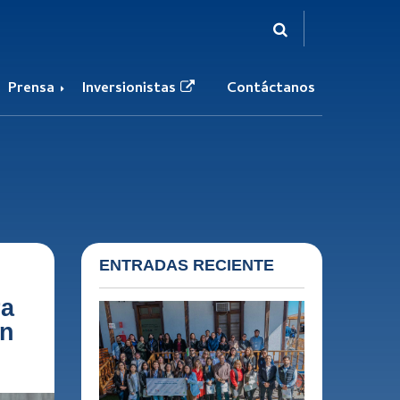
Prensa
Inversionistas
Contáctanos
TARIO
ERTIFICACIONES Y ALIANZAS
XPLORACIONES METÁLICAS
EPORTE DE SOSTENIBILIDAD
OLETÍN COLORES DEL NORTE
rtificaciones
oyectos Metálicos
vo
ianzas
ORTAL PROVEEDORES
QM EN EL MUNDO
ENTRADAS RECIENTE
d de las Comunidades
ra
en
TIVO
al
cacional