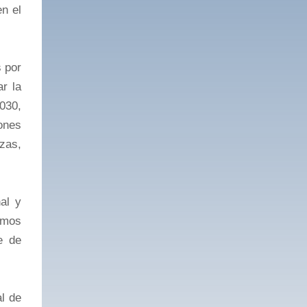
n el
s por
r la
2030,
ones
zas,
al y
omos
e de
al de