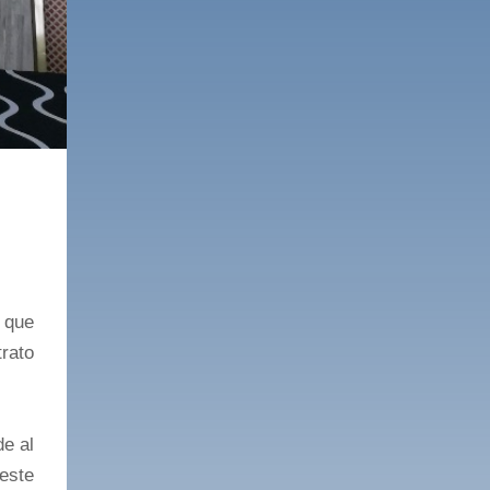
 que
rato
e al
este