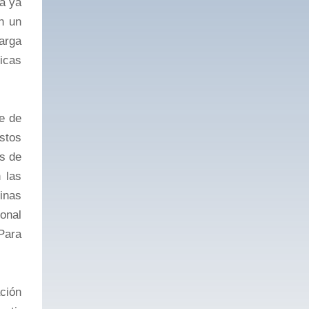
ía ya
n un
arga
gicas
te de
stos
es de
 las
inas
onal
Para
ción