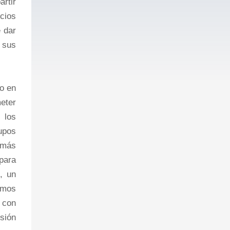
rtir
cios
 dar
 sus
o en
eter
 los
rupos
 más
 para
, un
tamos
 con
sión