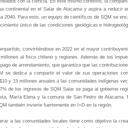
lineados con la ciencia. En este mismo contexto, la compañ
 continental en el Salar de Atacama y aspira a reducir e
a 2040. Para esto, un equipo de científicos de SQM se enc
ocimiento único de las condiciones geológicas e hidrogeoló
compartido, convirtiéndose en 2022 en el mayor contribuyen
millones al fisco chileno y regiones. Además de los impue
 pago de arrendamiento, que garantiza que las contribucion
M se dedica a compartir el valor de sus operaciones con
10 y 15 millones anuales a las comunidades indígenas vec
,7% de los ingresos de SQM Salar se paga al gobierno regi
gasta, María Elena y la comuna de San Pedro de Atacama. 
SQM también invierte fuertemente en I+D en la región.
rar a las comunidades locales tiene como objetivo la crea