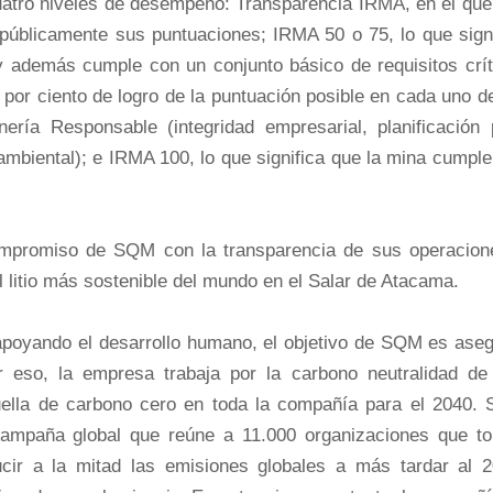
atro niveles de desempeño: Transparencia IRMA, en el que
públicamente sus puntuaciones; IRMA 50 o 75, lo que signi
 además cumple con un conjunto básico de requisitos crít
 por ciento de logro de la puntuación posible en cada uno d
nería Responsable (integridad empresarial, planificación 
 ambiental); e IRMA 100, lo que significa que la mina cumpl
compromiso de SQM con la transparencia de sus operacion
 litio más sostenible del mundo en el Salar de Atacama.
apoyando el desarrollo humano, el objetivo de SQM es aseg
 eso, la empresa trabaja por la carbono neutralidad de
huella de carbono cero en toda la compañía para el 2040.
ampaña global que reúne a 11.000 organizaciones que t
cir a la mitad las emisiones globales a más tardar al 2