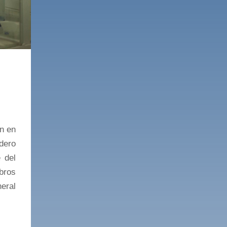
ón en
adero
 del
bros
eral