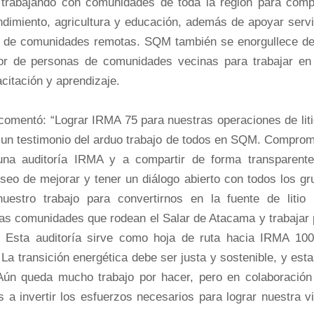
 trabajando con comunidades de toda la región para compa
imiento, agricultura y educación, además de apoyar servi
ar de comunidades remotas. SQM también se enorgullece de
r de personas de comunidades vecinas para trabajar en
citación y aprendizaje.
mentó: “Lograr IRMA 75 para nuestras operaciones de liti
y un testimonio del arduo trabajo de todos en SQM. Comprom
una auditoría IRMA y a compartir de forma transparente
deseo de mejorar y tener un diálogo abierto con todos los g
nuestro trabajo para convertirnos en la fuente de litio
 las comunidades que rodean el Salar de Atacama y trabajar
. Esta auditoría sirve como hoja de ruta hacia IRMA 100
La transición energética debe ser justa y sostenible, y es
Aún queda mucho trabajo por hacer, pero en colaboración
 invertir los esfuerzos necesarios para lograr nuestra vi