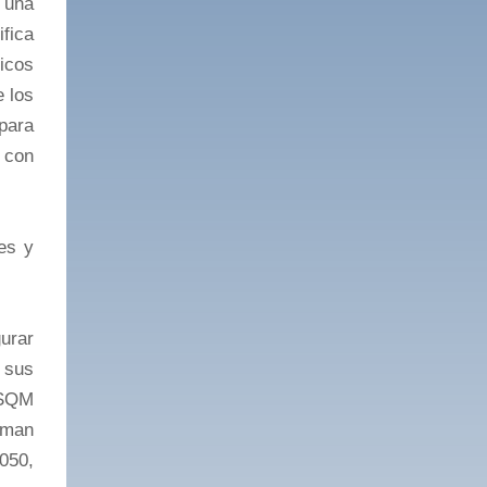
 una
fica
icos
e los
para
e con
es y
urar
 sus
 SQM
oman
050,