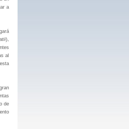
gar a
gará
tii
),
Antes
as al
 esta
gran
ntas
o de
ento