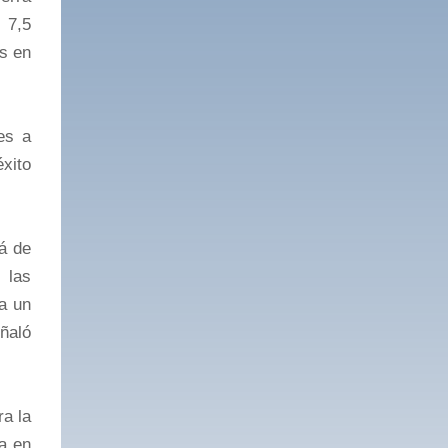
 7,5
as en
es a
xito
á de
 las
ra un
eñaló
ra la
ja en