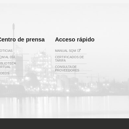
Centro de prensa
Acceso rápido
OTICIAS
MANUAL SQM
QM AL DÍA
CERTIFICADOS DE
TARIFA
IBLIOTECA
IRTUAL
CONSULTA DE
PROVEEDORES
IDEOS