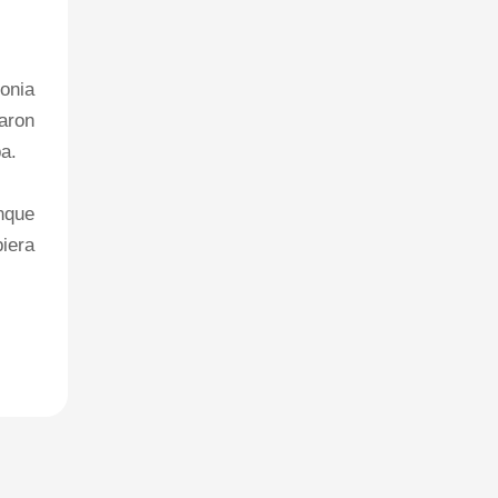
monia
aron
pa.
anque
iera