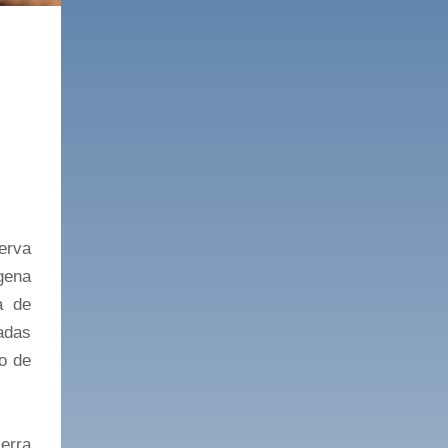
serva
gena
a de
radas
o de
erra