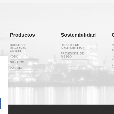
Productos
Sostenibilidad
NUESTROS
REPORTE DE
N
RECURSOS:
SOSTENIBILIDAD
S
CALICHE
PREVENCIÓN DE
B
YODO
RIESGO
V
NITRATOS
V
POTASIO