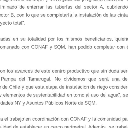
lminado de enterrar las tuberías del sector A, cubriendo
ector B, con lo que se completaría la instalación de las cint
yecto total”.
adas en su totalidad por los mismos beneficiarios, quien
ancomunado con CONAF y SQM, han podido completar con é
 los avances de este centro productivo que sin duda ser
 Pampa del Tamarugal. No olvidemos que será una de
e de Chile y que esta etapa de instalación de riego conside
y elementos de sustentabilidad en torno al uso del agua”, s
nidades NY y Asuntos Públicos Norte de SQM.
uma el trabajo en coordinación con CONAF y la comunidad pa
nalidad de establecer un cerco perimetral. Además, se traba