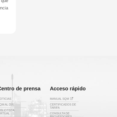
 que
ncia
Centro de prensa
Acceso rápido
OTICIAS
MANUAL SQM
QM AL DÍA
CERTIFICADOS DE
TARIFA
IBLIOTECA
IRTUAL
CONSULTA DE
PROVEEDORES