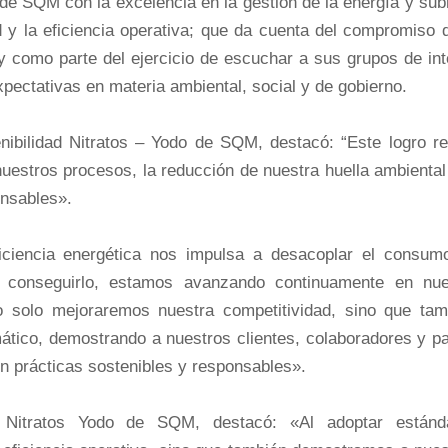
de SQM con la excelencia en la gestión de la energía y sub
d y la eficiencia operativa; que da cuenta del compromiso 
 y como parte del ejercicio de escuchar a sus grupos de in
pectativas en materia ambiental, social y de gobierno.
nibilidad Nitratos – Yodo de SQM, destacó: “Este logro ref
uestros procesos, la reducción de nuestra huella ambiental
onsables».
ficiencia energética nos impulsa a desacoplar el consum
a conseguirlo, estamos avanzando continuamente en nue
solo mejoraremos nuestra competitividad, sino que tam
mático, demostrando a nuestros clientes, colaboradores y p
 prácticas sostenibles y responsables».
d Nitratos Yodo de SQM, destacó: «Al adoptar estánd