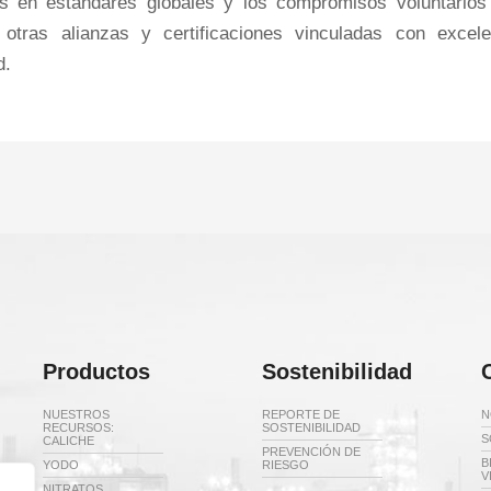
s en estándares globales y los compromisos voluntarios
 otras alianzas y certificaciones vinculadas con excele
d.
Productos
Sostenibilidad
NUESTROS
REPORTE DE
N
RECURSOS:
SOSTENIBILIDAD
S
CALICHE
PREVENCIÓN DE
B
YODO
RIESGO
V
NITRATOS