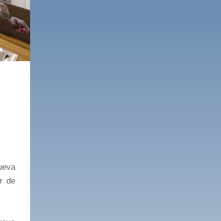
nueva
r de