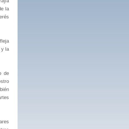
raya
de la
terés
leja
 y la
o de
stro
bién
artes
ares