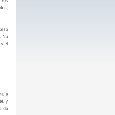
tros
les,
ceso
. No
 y el
ma a
l, y
e de