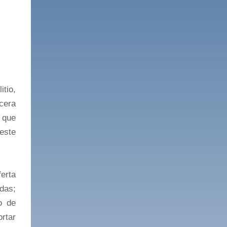
tio,
rcera
 que
 este
ferta
das;
o de
rtar