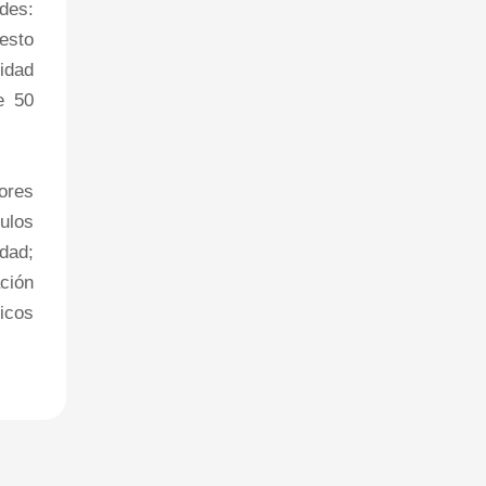
des:
 esto
idad
e 50
ores
culos
dad;
ción
ricos