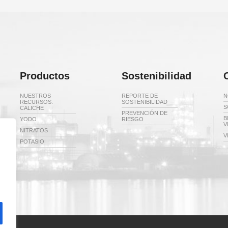
Productos
Sostenibilidad
NUESTROS
REPORTE DE
N
RECURSOS:
SOSTENIBILIDAD
S
CALICHE
PREVENCIÓN DE
B
YODO
RIESGO
V
NITRATOS
V
POTASIO