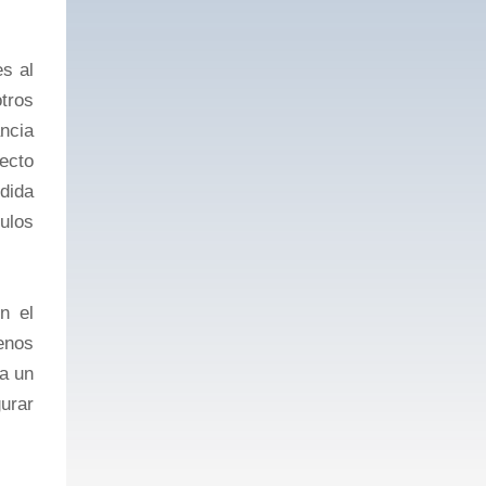
s al
tros
ncia
ecto
edida
ulos
n el
menos
ta un
urar