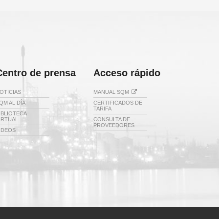
Centro de prensa
Acceso rápido
OTICIAS
MANUAL SQM
QM AL DÍA
CERTIFICADOS DE
TARIFA
IBLIOTECA
IRTUAL
CONSULTA DE
PROVEEDORES
IDEOS