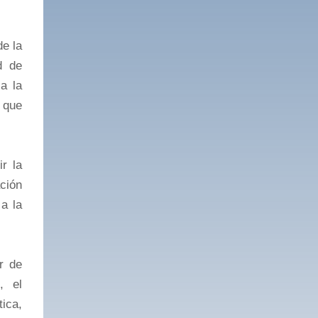
de la
d de
a la
 que
r la
ción
a la
r de
, el
tica,